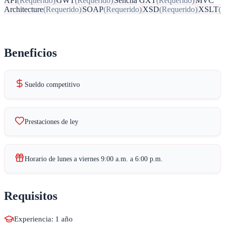
API
(
Requerido
)
GWT
(
Requerido
)
Sencha GXT
(
Requerido
)
MVC
Architecture
(
Requerido
)
SOAP
(
Requerido
)
XSD
(
Requerido
)
XSLT
(
R
Beneficios
Sueldo competitivo
Prestaciones de ley
Horario de lunes a viernes 9:00 a.m. a 6:00 p.m.
Requisitos
Experiencia: 1 año